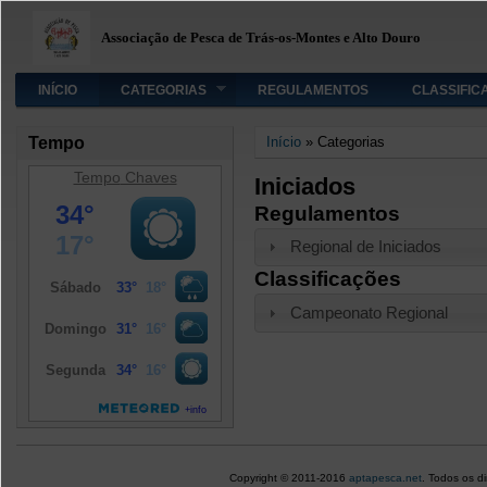
Associação de Pesca de Trás-os-Montes e Alto Douro
INÍCIO
CATEGORIAS
REGULAMENTOS
CLASSIFIC
Está aqui
Tempo
Início
»
Categorias
Tempo
Chaves
Iniciados
Regulamentos
Regional de Iniciados
Classificações
Campeonato Regional
Copyright © 2011-2016
aptapesca.net
. Todos os d